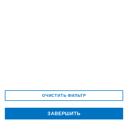
Россия, Саратовская обл,
Маркс,
ул. коммунистическая, 77, оф 87
Телефон:
+7 937 029 00 64
Электронная почта: sales@techservice64.ru
ООО "Техсервис", все права защищены
ОЧИСТИТЬ ФИЛЬТР
ЗАВЕРШИТЬ